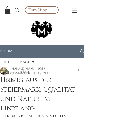
Zum Shop
Beitrag
Alle Beiträge
Harald Manninger
Alle Beiträge
31. März
4 Min. Lesezeit
Honig aus der
food
Steiermark: Qualität
und Natur im
Einklang
Honig ist mehr als nur ein 