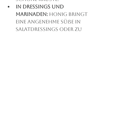
In Dressings und 
Marinaden:
 Honig bringt 
eine angenehme Süße in 
Salatdressings oder zu 
gegrilltem Gemüse.
Pur genießen:
 Ein Löffel 
Honig zwischendurch ist 
ein natürlicher 
Energiespender.
Wichtig ist, Honig nicht zu 
stark zu erhitzen, da sonst 
wertvolle Inhaltsstoffe 
verloren gehen. Am besten 
gibst du ihn erst nach dem 
Abkühlen in dein Getränk oder 
Gericht.