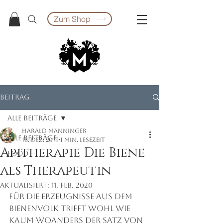
Zum Shop
Beitrag
Alle Beiträge
Harald Manninger
Alle Beiträge
18. Dez. 2019
1 Min. Lesezeit
Apitherapie Die Biene
food
als Therapeutin
Aktualisiert:
11. Feb. 2020
Für die Erzeugnisse aus dem 
Bienenvolk trifft wohl wie 
kaum woanders der Satz von 