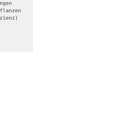
gen 
flanzen 
ienz) 