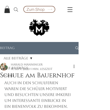
Zum Shop
Beitrag
Alle Beiträge
Harald Manninger
Alle Beiträge
11. Sept. 2020
1 Min. Lesezeit
Schule am Bauernhof
food
Auch in den Schulferien 
waren die Schüler motiviert 
und Besuchten unsere Imkerei 
um Interessante einblicke in 
ein Bienenvolk zu Bekommen.  