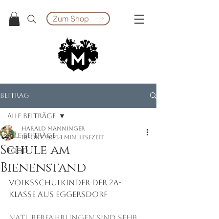
Zum Shop
Beitrag
Alle Beiträge
Harald Manninger
Alle Beiträge
18. Okt. 2023
1 Min. Lesezeit
Schule am
food
Bienenstand
Volksschulkinder der 2a-
Klasse aus Eggersdorf 
Naturerfahrungen sind sehr 