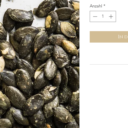
Anzahl
*
In 