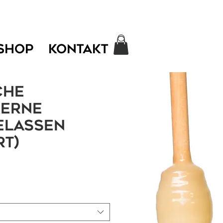
SHOP
KONTAKT
che
kerne
elassen
rt)