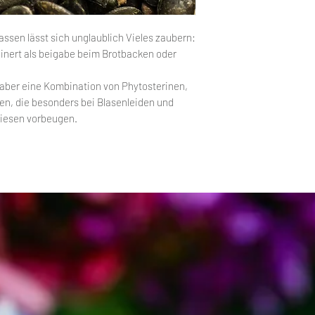
ssen lässt sich unglaublich Vieles zaubern:
einert als beigabe beim Brotbacken oder
n aber eine Kombination von Phytosterinen,
n, die besonders bei Blasenleiden und
iesen vorbeugen.