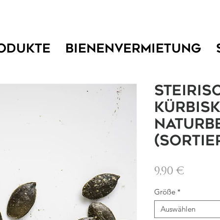
ODUKTE
BIENENVERMIETUNG
Steiris
Kürbis
naturb
(sortie
Preis
9,90 €
Größe
*
Auswählen