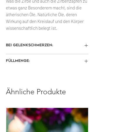
Was die Zirbe und auch die Zirbenzapfen zu
etwas ganz Besonderem macht, sind die
ätherischen Öle. Natürliche Öle, deren
Wirkung auf den Kreislauf und den Körper
wissenschaftlich belegt ist.
Bei Gelenkschmerzen:
Bei Gelenkschmerzen ist Zirbenschnaps
Füllmenge:
/ Zirbengeist gut geeignet. Die
ätherischen Öle wirken auf die
0,10L in der Flachmannflasche
schmerzende Stelle, der Zirbengeist wird
0,20L in der Glasflasche in Vierkantform
dabei sanft in die Haut eingerieben.
0,35L in der Glasflasche in Vierkantform
Ähnliche Produkte