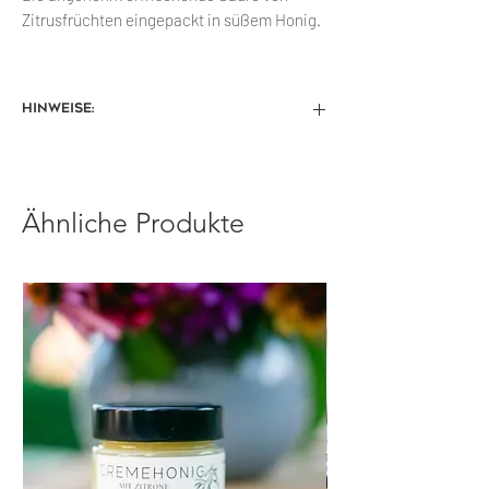
Zitrusfrüchten eingepackt in süßem Honig.
Hinweise:
Die Farbe des gelieferten Honigs kann
vom Produktfoto abweichen.
Trocken u. vor Wärme geschützt
Ähnliche Produkte
gelagert, ist Honig viele Jahre haltbar.