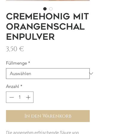
Cremehonig mit
Orangenschal
enpulver
Preis
3,50 €
Füllmenge
*
Anzahl
*
In den Warenkorb
Die angenehm erfrischende Säure von