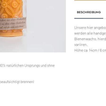
Beschreibung
Unsere hier angeb
werden alle handge
Bienenwachs, hierd
variiren.
Höhe ca 14cm / 6 
00% natürlichen Ursprungs und ohne
nbeaufsichtigt brennen!