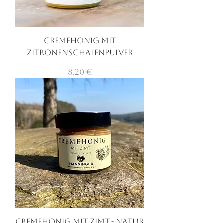
Cremehonig mit
Zitronenschalenpulver
Preis
8,20 €
Cremehonig mit Zimt - Natur