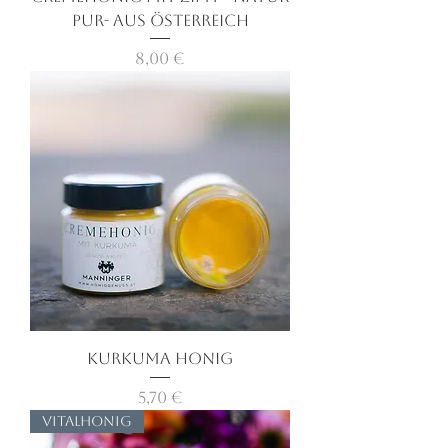
Pur- aus Österreich
Preis
8,00 €
Kurkuma Honig
Preis
5,70 €
Vitalhonig