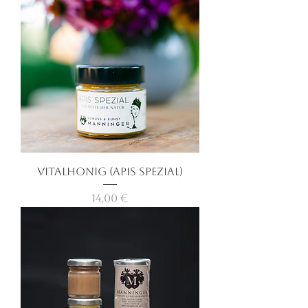
Vitalhonig (Apis Spezial)
Preis
14,00 €