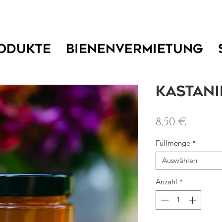
ODUKTE
BIENENVERMIETUNG
Kastan
Preis
8,50 €
Füllmenge
*
Auswählen
Anzahl
*