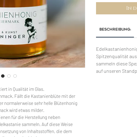
In 
Beschreibung:
Edelkastanienhonig
Spitzenqualität au
sammeln diese Spez
auf unseren Standp
ert in Qualität im Glas.
ack. Fällt die Kastanienblüte mit der
r normalerweise sehr helle Blütenhonig
mack wird etwas milder.
Bienen für die Herstellung neben
delkastanie sammeln. Auf diese Weise
setzung von Inhaltsstoffen, die dem